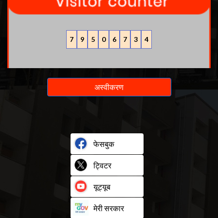
7
9
5
0
6
7
3
4
अस्वीकरण
फेसबुक
ट्विटर
यूट्यूब
मेरी सरकार