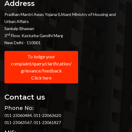
Address
Pradhan Mantri Awas Yojana (Urban) Ministry of Housing and
Urban Affairs
Sankalp Bhawan
rd
3
Floor, Kasturba Gandhi Marg
New Delhi - 110001
To lodge your
complaint/query/clarification/
grievance/feedback
Click here
Contact us
Phone No:
011-23060484, 011-23063620
011-23063567, 011-23061827