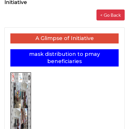
Initiative
< Go Back
A Glimpse of Initiative
mask distribution to pmay
beneficiaries