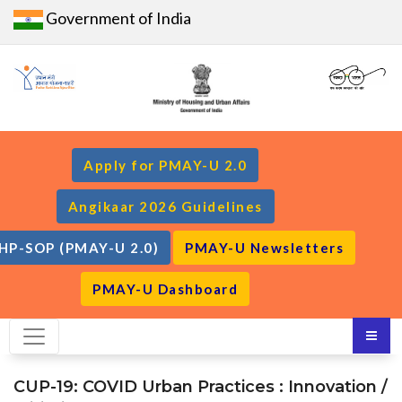
Government of India
Apply for PMAY-U 2.0
Angikaar 2026 Guidelines
HP-SOP (PMAY-U 2.0)
PMAY-U Newsletters
PMAY-U Dashboard
CUP-19: COVID Urban Practices : Innovation /