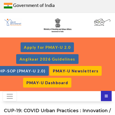
Government of India
Apply for PMAY-U 2.0
Angikaar 2026 Guidelines
HP-SOP (PMAY-U 2.0)
PMAY-U Newsletters
PMAY-U Dashboard
CUP-19: COVID Urban Practices : Innovation /