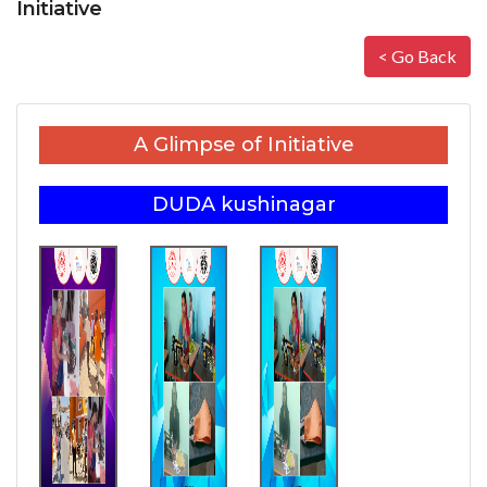
Initiative
< Go Back
A Glimpse of Initiative
DUDA kushinagar