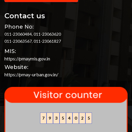
Contact us
Phone No:
011-23060484, 011-23063620
011-23063567, 011-23061827
MIS:
https://pmaymis.gov.in
Website:
https://pmay-urban.gov.in/
7
9
3
5
4
0
2
5