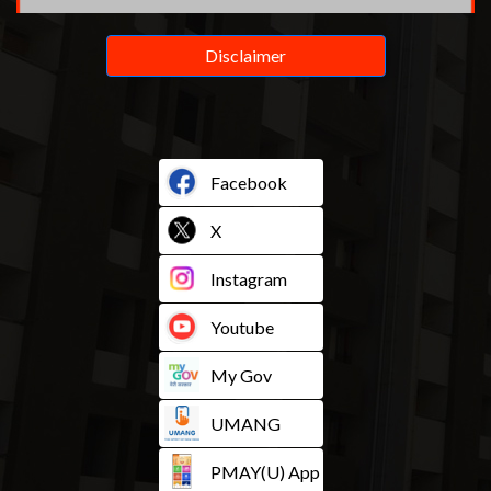
Disclaimer
Facebook
X
Instagram
Youtube
My Gov
UMANG
PMAY(U) App